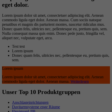
eget dolor.
Lorem ipsum dolor sit amet, consectetuer adipiscing elit. Aenean
commodo ligula eget dolor. Aenean massa. Cum sociis natoque
penatibus et magnis dis parturient montes, nascetur ridiculus mus.
Donec quam felis, ultricies nec, pellentesque eu, pretium quis, sem.
Nulla consequat massa quis enim. Donec pede justo, fringilla vel,
aliquet nec, vulputate eget, arcu.
Test test
Lorem ipsum
Donec quam felis, ultricies nec, pellentesque eu, pretium quis,
sem.
Lorem ipsum
Lorem ipsum dolor sit amet, consectetuer adipiscing elit. Aenean
commodo ligula eget dolor. Aenean massa.
Weiterlesen
Unser Top 10 Produktgruppen
Anschlageinrichtungen
Davitarmsysteme enge Räume
Flexiguard JIB