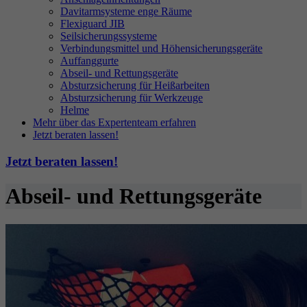
Davitarmsysteme enge Räume
Flexiguard JIB
Seilsicherungssysteme
Verbindungsmittel und Höhensicherungsgeräte
Auffanggurte
Abseil- und Rettungsgeräte
Absturzsicherung für Heißarbeiten
Absturzsicherung für Werkzeuge
Helme
Mehr über das Expertenteam erfahren
Jetzt beraten lassen!
Jetzt beraten lassen!
Abseil- und Rettungsgeräte