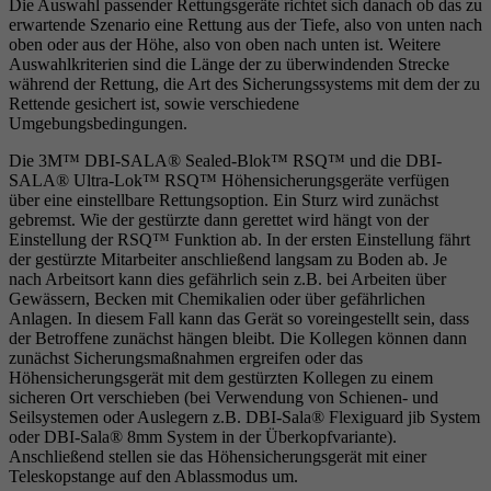
Die Auswahl passender Rettungsgeräte richtet sich danach ob das zu
erwartende Szenario eine Rettung aus der Tiefe, also von unten nach
oben oder aus der Höhe, also von oben nach unten ist. Weitere
Auswahlkriterien sind die Länge der zu überwindenden Strecke
während der Rettung, die Art des Sicherungssystems mit dem der zu
Rettende gesichert ist, sowie verschiedene
Umgebungsbedingungen.
Die 3M™ DBI-SALA® Sealed-Blok™ RSQ™ und die DBI-
SALA® Ultra-Lok™ RSQ™ Höhensicherungsgeräte verfügen
über eine einstellbare Rettungsoption. Ein Sturz wird zunächst
gebremst. Wie der gestürzte dann gerettet wird hängt von der
Einstellung der RSQ™ Funktion ab. In der ersten Einstellung fährt
der gestürzte Mitarbeiter anschließend langsam zu Boden ab. Je
nach Arbeitsort kann dies gefährlich sein z.B. bei Arbeiten über
Gewässern, Becken mit Chemikalien oder über gefährlichen
Anlagen. In diesem Fall kann das Gerät so voreingestellt sein, dass
der Betroffene zunächst hängen bleibt. Die Kollegen können dann
zunächst Sicherungsmaßnahmen ergreifen oder das
Höhensicherungsgerät mit dem gestürzten Kollegen zu einem
sicheren Ort verschieben (bei Verwendung von Schienen- und
Seilsystemen oder Auslegern z.B. DBI-Sala® Flexiguard jib System
oder DBI-Sala® 8mm System in der Überkopfvariante).
Anschließend stellen sie das Höhensicherungsgerät mit einer
Teleskopstange auf den Ablassmodus um.