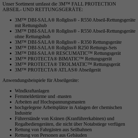
Unser Sortiment umfasst die 3M™ FALL PROTECTION
ABSEIL- UND RETTUNGSGERÄTE:
3M™ DBI-SALA® Rollgliss® - R550 Abseil-Rettungsgeräte
mit Rettungshub
3M™ DBI-SALA® Rollgliss® - R550 Abseil-Rettungsgeräte
ohne Rettungshub
3M™ DBI-SALA® Rollgliss® - R350 Rettungsgeräte
3M™ DBI-SALA® Rollgliss® R250 Rettungs-Sets
3M™ DBI-SALA® RESCUMATIC™ Rettungsgerät
3M™ PROTECTA® BIMATIC™ Rettungsgerät
3M™ PROTECTA® TROLMATIC™ Rettungsgerät
3M™ PROTECTA® ATLAS® Abseilgerät
Anwendungsbeispiele für Abseilgeräte:
Windkraftanlagen
Fernmeldetürme und -masten
Arbeiten auf Hochspannungsmasten
hochgelegene Arbeitsplätze in Anlagen der chemischen
Industrie
Führerstände von Kränen (Kranführerkabinen) und
Regalbediengeräten, die nicht über Notabstiege verfügen
Rettung von Fahrgästen aus Seilbahnen
Rettung von Personen aus Gebäuden